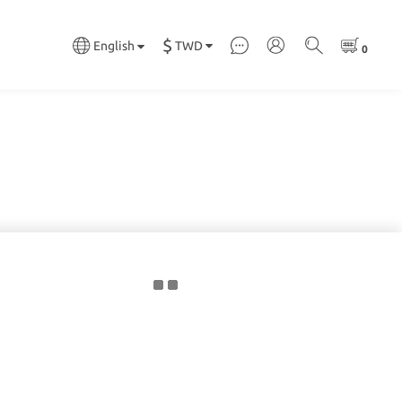
$
TWD
English